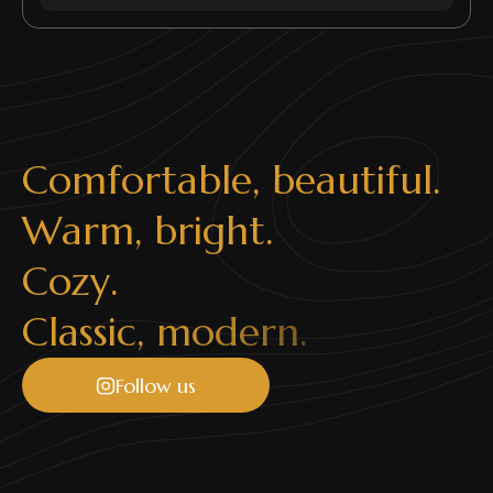
C
o
m
f
o
r
t
a
b
l
e
,
b
e
a
u
t
i
f
u
l
.
W
a
r
m
,
b
r
i
g
h
t
.
C
o
z
y
.
C
l
a
s
s
i
c
,
m
o
d
e
r
n
.
Follow us