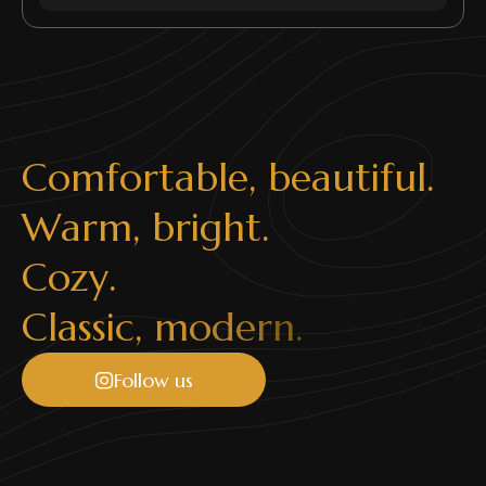
C
o
m
f
o
r
t
a
b
l
e
,
b
e
a
u
t
i
f
u
l
.
W
a
r
m
,
b
r
i
g
h
t
.
C
o
z
y
.
C
l
a
s
s
i
c
,
m
o
d
e
r
n
.
Follow us