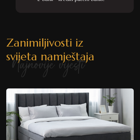
Zanimiljivosti iz
svijeta namještaja
Najnovije vijesti