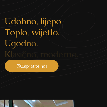
sljedećih nekoliko modela i pozicija danas su vrlo
popularne:
1. U velikim spavaćim sobama krevet se ne mora
U
d
o
b
n
o
,
l
i
j
e
p
o
.
uzglavljem postavljati uz zid, već se može smjestiti u
samo središte sobe
T
o
p
l
o
,
s
v
i
j
e
t
l
o
.
2. Originalne i zabavne dizajnerske ideje nisu zaobišle
U
g
o
d
n
o
.
ni krevete – od kreveta koji se ljuljaju poput stolice ili
pak kreveti s visokim uzglavljima futurističkih linija koja
K
l
a
s
i
č
n
o
,
m
o
d
e
r
n
o
.
se protežu preko čitave dužne kreveta.
3. Vodeni kreveti u posljednje su vrijeme sve popularniji
Zapratite nas
i vraćaju se na velika vrata, naročito u domovima
mlađih parova.
4. Ako za to postoje prostorne mogućnosti, krevet je
dobro postaviti s uzglavljem na sjever.