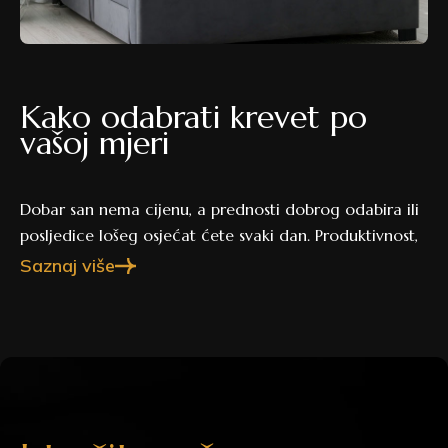
Kako odabrati krevet po
vašoj mjeri
Dobar san nema cijenu, a prednosti dobrog odabira ili
posljedice lošeg osjećat ćete svaki dan. Produktivnost,
raspoloženje, bolovi u leđima, neispavanost, kvaliteta
Saznaj više
sna – sve to ovisi o madracu, jastuku, ali i krevetu na
kojem spavate.
Kreveti se razlikuju po obliku, bojama, materijalima
vanjske konstrukcije i dimenzijama. Kvalitetan krevet
trebao bi biti udoban, čvrst i dovoljno prostran.
U spavaćim sobama su najčešće bračni kreveti
standardnih dimenzija, a neki proizvođači nude i