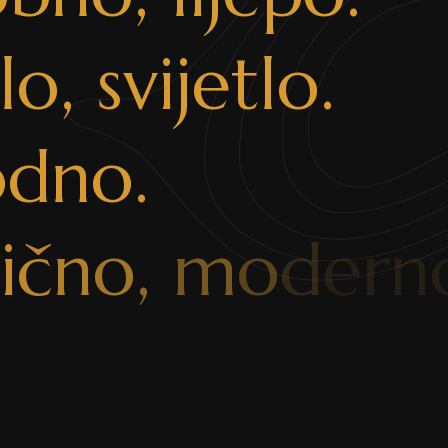
l
o
,
s
v
i
j
e
t
l
o
.
o
d
n
o
.
i
č
n
o
,
m
o
d
e
r
n