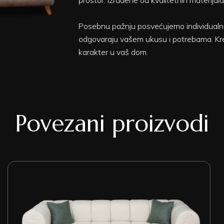
prostor. Izrađene od kvalitetnih materija
Posebnu pažnju posvećujemo individualnim ž
odgovaraju vašem ukusu i potrebama. Kreir
karakter u vaš dom.
Povezani proizvodi