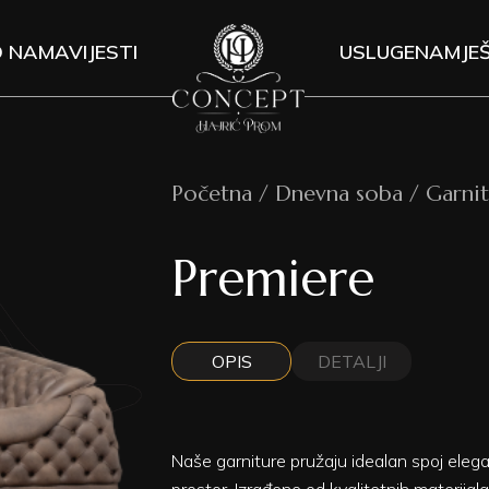
O NAMA
VIJESTI
USLUGE
NAMJEŠ
Početna / Dnevna soba / Garnit
Premiere
OPIS
DETALJI
Naše garniture pružaju idealan spoj elegan