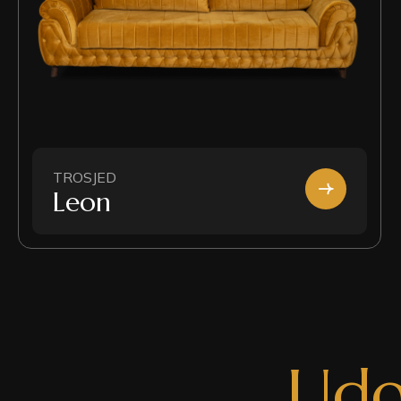
TROSJED
Leon
U
d