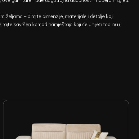
la, ove garniture nude dugotrajnu udobnost i moderan izgled.
eljama – birajte dimenzije, materijale i detalje koji
ajte savršen komad namještaja koji će unijeti toplinu i