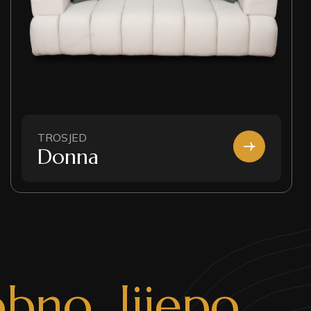
TROSJED
Donna
o
b
n
o
,
l
i
j
e
p
o
.