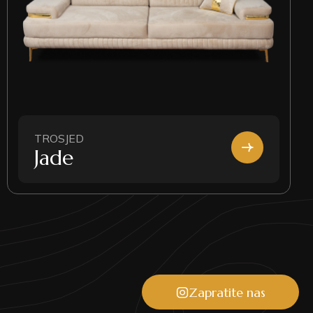
TROSJED
Jade
Zapratite nas