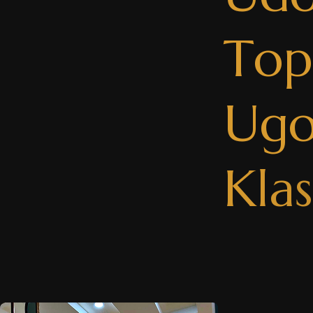
T
o
p
U
g
K
l
a
s