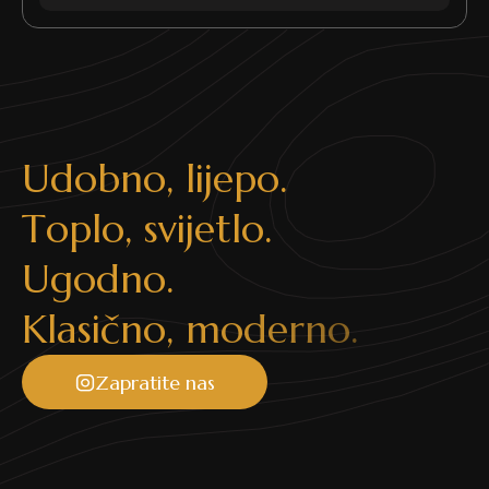
U
d
o
b
n
o
,
l
i
j
e
p
o
.
T
o
p
l
o
,
s
v
i
j
e
t
l
o
.
U
g
o
d
n
o
.
K
l
a
s
i
č
n
o
,
m
o
d
e
r
n
o
.
Zapratite nas