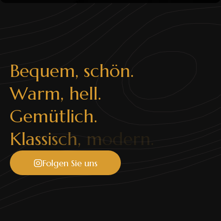
central element, and without it, there is no bedroom.
The final choice will largely depend on the style of the
decor, but the following models and positions are
currently very popular:
1. In large bedrooms, the bed doesn't have to be
B
e
q
u
e
m
,
s
c
h
ö
n
.
positioned with its headboard against the wall; it can
be placed in the center of the room.
W
a
r
m
,
h
e
l
l
.
2. Original and fun design ideas have not bypassed
beds either – from beds that swing like chairs to beds
G
e
m
ü
t
l
i
c
h
.
with high headboards and futuristic lines extending
across the entire length of the bed.
K
l
a
s
s
i
s
c
h
,
m
o
d
e
r
n
.
3. Waterbeds have become increasingly popular lately
and are making a big comeback, especially in homes
Folgen Sie uns
of younger couples.
4. If space allows, it's a good idea to place the bed
with the headboard facing north.