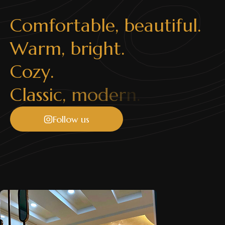
C
o
m
f
o
r
t
a
b
l
e
,
b
e
a
u
t
i
f
u
l
.
W
a
r
m
,
b
r
i
g
h
t
.
C
o
z
y
.
C
l
a
s
s
i
c
,
m
o
d
e
r
n
.
Follow us