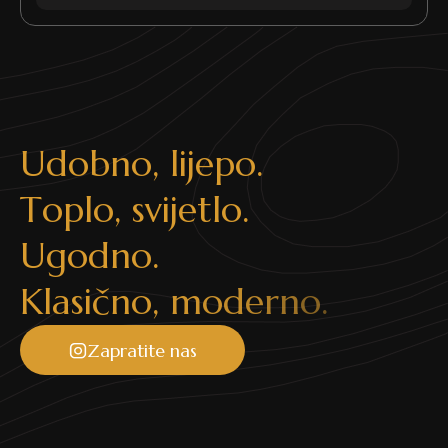
U
d
o
b
n
o
,
l
i
j
e
p
o
.
T
o
p
l
o
,
s
v
i
j
e
t
l
o
.
U
g
o
d
n
o
.
K
l
a
s
i
č
n
o
,
m
o
d
e
r
n
o
.
Zapratite nas