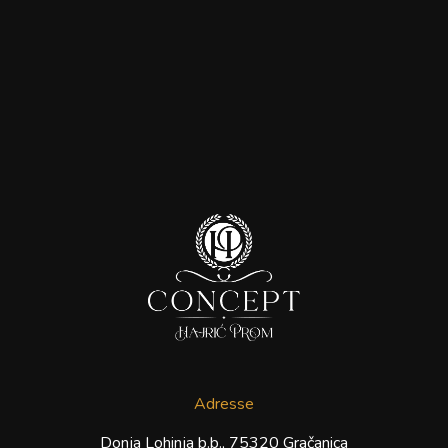
Adresse
Donja Lohinja b.b., 75320 Gračanica