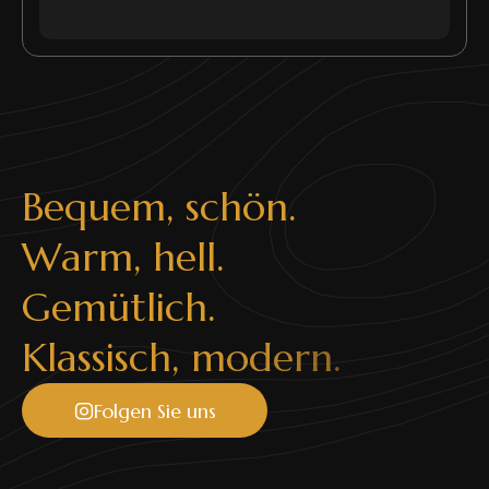
B
e
q
u
e
m
,
s
c
h
ö
n
.
W
a
r
m
,
h
e
l
l
.
G
e
m
ü
t
l
i
c
h
.
K
l
a
s
s
i
s
c
h
,
m
o
d
e
r
n
.
Folgen Sie uns