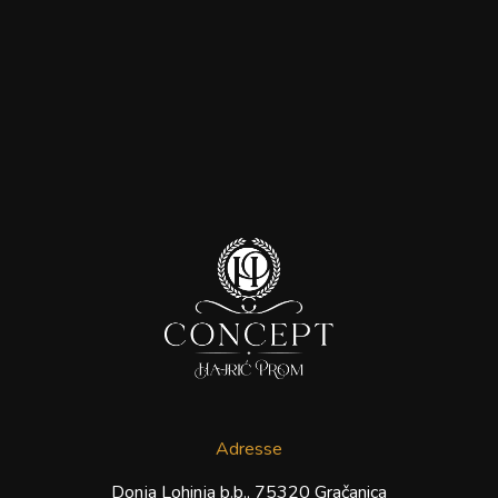
Adresse
Donja Lohinja b.b., 75320 Gračanica